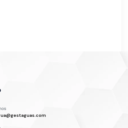
o
nos
gua@gestaguas.com